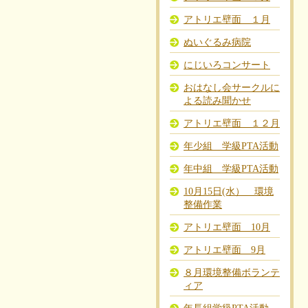
アトリエ壁面 １月
ぬいぐるみ病院
にじいろコンサート
おはなし会サークルに
よる読み聞かせ
アトリエ壁面 １２月
年少組 学級PTA活動
年中組 学級PTA活動
10月15日(水） 環境
整備作業
アトリエ壁面 10月
アトリエ壁面 9月
８月環境整備ボランテ
ィア