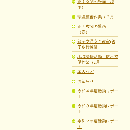
正面玄関の壁画（梅
雨）
環境整備作業（６月）
正面玄関の壁画
（春）
親子交通安全教室(親
子歩行練習）
地域清掃活動・環境整
備作業（2月）
案内など
お知らせ
令和４年度活動リポー
ト
令和３年度活動レポー
ト
令和２年度活動レポー
ト