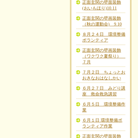
正面玄関の壁面装飾
(おいもほり)10.11
正面玄関の壁画装飾
（秋の運動会) 9.10
８月２４日 環境整備
ボランティア
正面玄関の壁画装飾
（ワクワク夏祭り）
７月
７月２日 ちょっとお
おきなおはなしかい
６月２７日 みどり講
座 救命救急講習
６月５日 環境整備作
業
６月１日 環境整備ボ
ランティア作業
正面玄関の壁面装飾