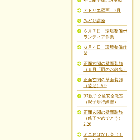
年長組学級PTA活動
アトリエ壁画 7月
みどり講座
６月７日 環境整備ボ
ランティア作業
６月４日 環境整備作
業
正面玄関の壁面装飾
（６月「雨のお散歩）
正面玄関の壁面装飾
（遠足）5.9
R7親子交通安全教室
（親子歩行練習）
正面玄関の壁面装飾
（修了おめでとう）
2.28
ミニおはなし会（１