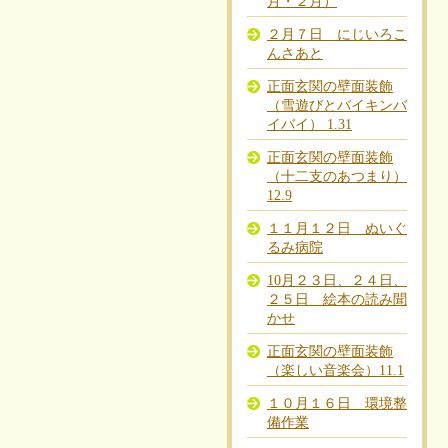
月・２月）
２月７日 にじいろこ
んさあと
正面玄関の壁面装飾
（雪遊びとバイキンバ
イバイ） 1.31
正面玄関の壁面装飾
（十二支のあつまり）
12.9
１１月１２日 ぬいぐ
るみ病院
10月２３日、２４日、
２５日 絵本の読み聞
かせ
正面玄関の壁面装飾
（楽しい音楽会）11.1
１０月１６日 環境整
備作業