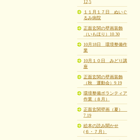
12,5
１１月１７日 ぬいぐ
るみ病院
正面玄関の壁画装飾
（いもほり）10.30
10月18日 環境整備作
業
10月１０日 みどり講
座
正面玄関の壁画装飾
（秋 運動会）9.19
環境整備ボランティア
作業（８月）
正面玄関壁画（夏）
7.19
絵本の読み聞かせ
(６・７月）