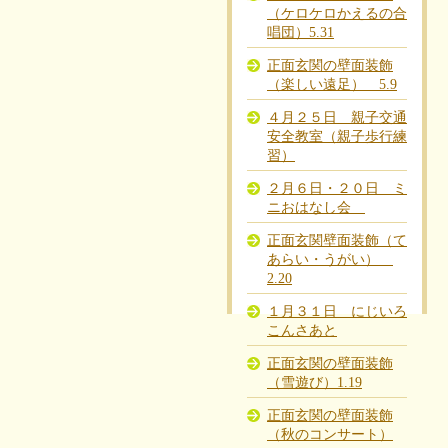
（ケロケロかえるの合
唱団）5.31
正面玄関の壁面装飾
（楽しい遠足） 5.9
４月２５日 親子交通
安全教室（親子歩行練
習）
２月６日・２０日 ミ
ニおはなし会
正面玄関壁面装飾（て
あらい・うがい）
2.20
１月３１日 にじいろ
こんさあと
正面玄関の壁面装飾
（雪遊び）1.19
正面玄関の壁面装飾
（秋のコンサート）