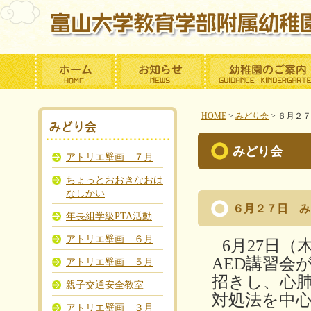
HOME
>
みどり会
>
６月２７
みどり会
アトリエ壁画 ７月
ちょっとおおきなおは
なしかい
６月２７日 み
年長組学級PTA活動
アトリエ壁画 ６月
6月27日
AED講習会
アトリエ壁画 ５月
招きし、心
親子交通安全教室
対処法
を中
アトリエ壁画 ３月