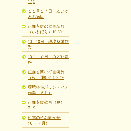
12,5
１１月１７日 ぬいぐ
るみ病院
正面玄関の壁画装飾
（いもほり）10.30
10月18日 環境整備作
業
10月１０日 みどり講
座
正面玄関の壁画装飾
（秋 運動会）9.19
環境整備ボランティア
作業（８月）
正面玄関壁画（夏）
7.19
絵本の読み聞かせ
(６・７月）