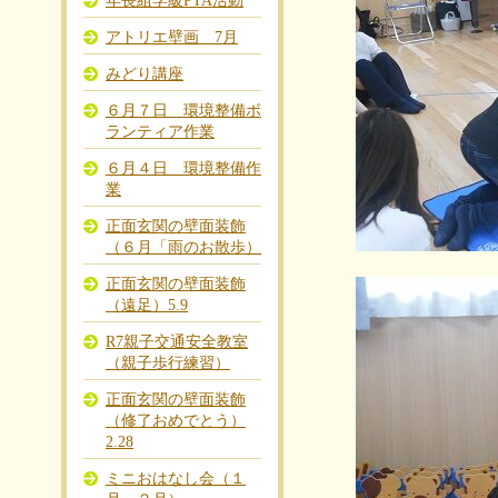
年長組学級PTA活動
アトリエ壁画 7月
みどり講座
６月７日 環境整備ボ
ランティア作業
６月４日 環境整備作
業
正面玄関の壁面装飾
（６月「雨のお散歩）
正面玄関の壁面装飾
（遠足）5.9
R7親子交通安全教室
（親子歩行練習）
正面玄関の壁面装飾
（修了おめでとう）
2.28
ミニおはなし会（１