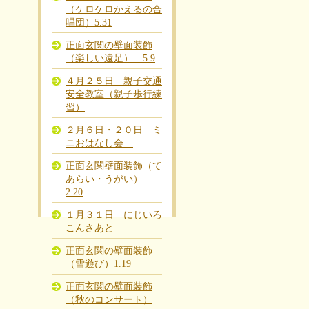
（ケロケロかえるの合
唱団）5.31
正面玄関の壁面装飾
（楽しい遠足） 5.9
４月２５日 親子交通
安全教室（親子歩行練
習）
２月６日・２０日 ミ
ニおはなし会
正面玄関壁面装飾（て
あらい・うがい）
2.20
１月３１日 にじいろ
こんさあと
正面玄関の壁面装飾
（雪遊び）1.19
正面玄関の壁面装飾
（秋のコンサート）