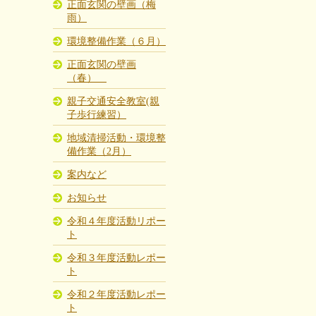
正面玄関の壁画（梅
雨）
環境整備作業（６月）
正面玄関の壁画
（春）
親子交通安全教室(親
子歩行練習）
地域清掃活動・環境整
備作業（2月）
案内など
お知らせ
令和４年度活動リポー
ト
令和３年度活動レポー
ト
令和２年度活動レポー
ト