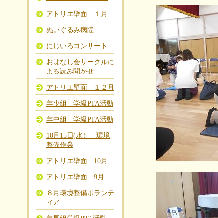
アトリエ壁面 １月
ぬいぐるみ病院
にじいろコンサート
おはなし会サークルに
よる読み聞かせ
アトリエ壁面 １２月
年少組 学級PTA活動
年中組 学級PTA活動
10月15日(水） 環境
整備作業
アトリエ壁面 10月
アトリエ壁面 9月
８月環境整備ボランテ
ィア