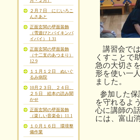
月・２月）
２月７日 にじいろこ
んさあと
正面玄関の壁面装飾
（雪遊びとバイキンバ
イバイ） 1.31
講習会で
正面玄関の壁面装飾
（十二支のあつまり）
くすことで
12.9
急の大切さ
１１月１２日 ぬいぐ
形を使い一
るみ病院
ました。
10月２３日、２４日、
参加した保
２５日 絵本の読み聞
かせ
を守れるよ
心に講師の
正面玄関の壁面装飾
（楽しい音楽会）11.1
には、富山
１０月１６日 環境整
備作業