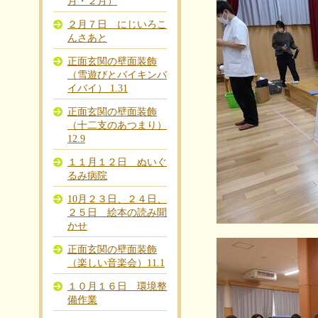
月・２月）
２月７日 にじいろこ
んさあと
正面玄関の壁面装飾
（雪遊びとバイキンバ
イバイ） 1.31
正面玄関の壁面装飾
（十二支のあつまり）
12.9
１１月１２日 ぬいぐ
るみ病院
10月２３日、２４日、
２５日 絵本の読み聞
かせ
正面玄関の壁面装飾
（楽しい音楽会）11.1
１０月１６日 環境整
備作業