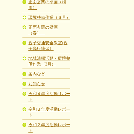
正面玄関の壁画（梅
雨）
環境整備作業（６月）
正面玄関の壁画
（春）
親子交通安全教室(親
子歩行練習）
地域清掃活動・環境整
備作業（2月）
案内など
お知らせ
令和４年度活動リポー
ト
令和３年度活動レポー
ト
令和２年度活動レポー
ト