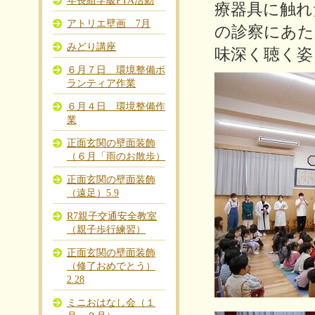
年長組学級PTA活動
療器具に触れ
アトリエ壁画 7月
の診察にあた
みどり講座
味深く聴く姿
６月７日 環境整備ボ
ランティア作業
６月４日 環境整備作
業
正面玄関の壁面装飾
（６月「雨のお散歩）
正面玄関の壁面装飾
（遠足）5.9
R7親子交通安全教室
（親子歩行練習）
正面玄関の壁面装飾
（修了おめでとう）
2.28
ミニおはなし会（１