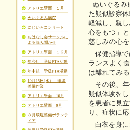
ぬいぐるみ
アトリエ壁面 １月
た疑似診察体
ぬいぐるみ病院
軽減し、親し
にじいろコンサート
心をもつ」と
おはなし会サークルに
慈しみの心を
よる読み聞かせ
アトリエ壁面 １２月
保健指導で
年少組 学級PTA活動
ランスよく食
は離れてみる
年中組 学級PTA活動
10月15日(水） 環境
その後、年
整備作業
疑似体験をし
アトリエ壁面 10月
を患者に見立
アトリエ壁面 9月
り、症状に応
８月環境整備ボランテ
ィア
白衣を身に