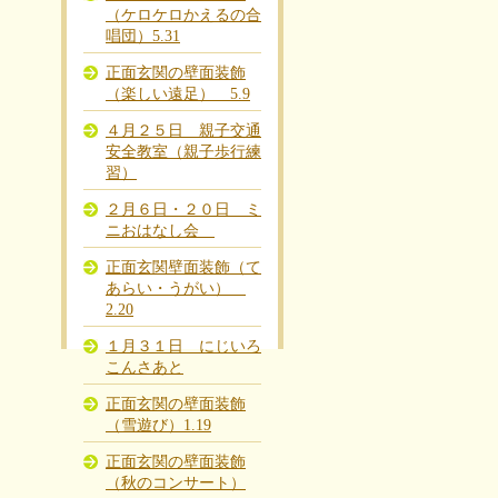
（ケロケロかえるの合
唱団）5.31
正面玄関の壁面装飾
（楽しい遠足） 5.9
４月２５日 親子交通
安全教室（親子歩行練
習）
２月６日・２０日 ミ
ニおはなし会
正面玄関壁面装飾（て
あらい・うがい）
2.20
１月３１日 にじいろ
こんさあと
正面玄関の壁面装飾
（雪遊び）1.19
正面玄関の壁面装飾
（秋のコンサート）