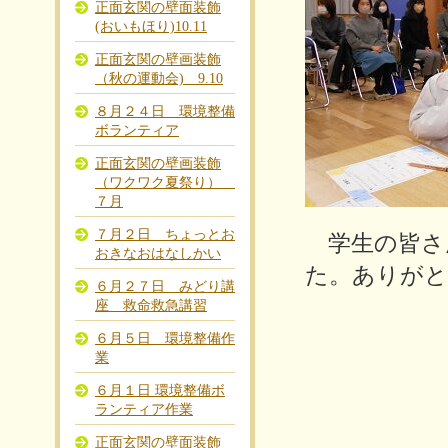
正面玄関の壁面装飾
(おいもほり)10.11
正面玄関の壁画装飾
（秋の運動会) 9.10
８月２４日 環境整備
ボランティア
正面玄関の壁画装飾
（ワクワク夏祭り）
７月
７月２日 ちょっとお
学生の皆さ
おきなおはなしかい
た。ありが
６月２７日 みどり講
座 救命救急講習
６月５日 環境整備作
業
６月１日 環境整備ボ
ランティア作業
正面玄関の壁面装飾