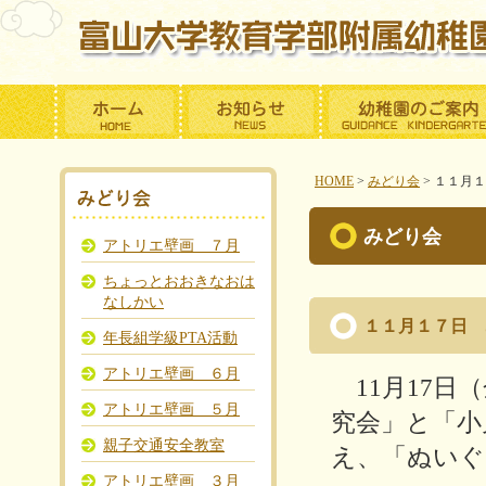
HOME
>
みどり会
>
１１月１
みどり会
アトリエ壁画 ７月
ちょっとおおきなおは
なしかい
１１月１７日 
年長組学級PTA活動
アトリエ壁画 ６月
11
月
17
日（
アトリエ壁画 ５月
究会」と「小
親子交通安全教室
え、「ぬいぐ
アトリエ壁画 ３月