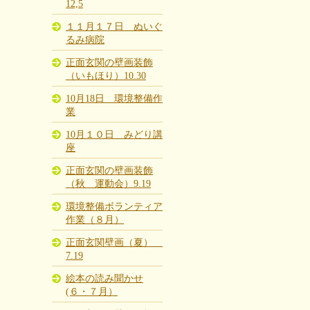
12,5
１１月１７日 ぬいぐ
るみ病院
正面玄関の壁画装飾
（いもほり）10.30
10月18日 環境整備作
業
10月１０日 みどり講
座
正面玄関の壁画装飾
（秋 運動会）9.19
環境整備ボランティア
作業（８月）
正面玄関壁画（夏）
7.19
絵本の読み聞かせ
(６・７月）