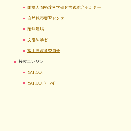
附属人間発達科学研究実践総合センター
自然観察実習センター
附属農場
文部科学省
富山県教育委員会
検索エンジン
YAHOO!
YAHOO!きっず