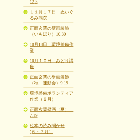
12,5
１１月１７日 ぬいぐ
るみ病院
正面玄関の壁画装飾
（いもほり）10.30
10月18日 環境整備作
業
10月１０日 みどり講
座
正面玄関の壁画装飾
（秋 運動会）9.19
環境整備ボランティア
作業（８月）
正面玄関壁画（夏）
7.19
絵本の読み聞かせ
(６・７月）