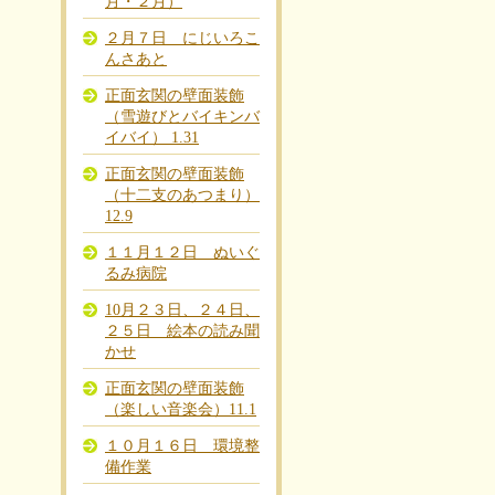
月・２月）
２月７日 にじいろこ
んさあと
正面玄関の壁面装飾
（雪遊びとバイキンバ
イバイ） 1.31
正面玄関の壁面装飾
（十二支のあつまり）
12.9
１１月１２日 ぬいぐ
るみ病院
10月２３日、２４日、
２５日 絵本の読み聞
かせ
正面玄関の壁面装飾
（楽しい音楽会）11.1
１０月１６日 環境整
備作業