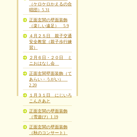
（ケロケロかえるの合
唱団）5.31
正面玄関の壁面装飾
（楽しい遠足） 5.9
４月２５日 親子交通
安全教室（親子歩行練
習）
２月６日・２０日 ミ
ニおはなし会
正面玄関壁面装飾（て
あらい・うがい）
2.20
１月３１日 にじいろ
こんさあと
正面玄関の壁面装飾
（雪遊び）1.19
正面玄関の壁面装飾
（秋のコンサート）