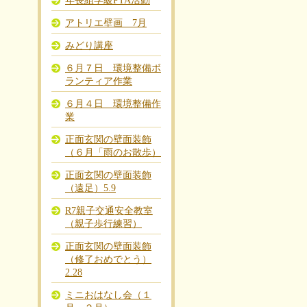
年長組学級PTA活動
アトリエ壁画 7月
みどり講座
６月７日 環境整備ボ
ランティア作業
６月４日 環境整備作
業
正面玄関の壁面装飾
（６月「雨のお散歩）
正面玄関の壁面装飾
（遠足）5.9
R7親子交通安全教室
（親子歩行練習）
正面玄関の壁面装飾
（修了おめでとう）
2.28
ミニおはなし会（１