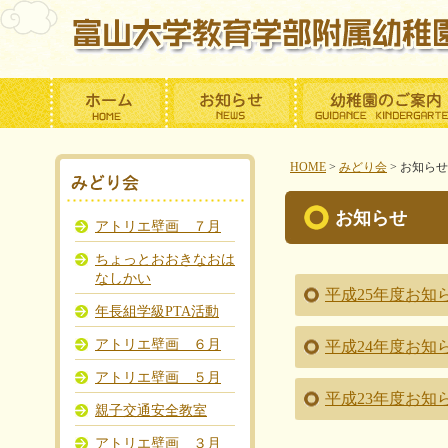
HOME
>
みどり会
>
お知らせ
お知らせ
アトリエ壁画 ７月
ちょっとおおきなおは
なしかい
平成25年度お知
年長組学級PTA活動
アトリエ壁画 ６月
平成24年度お知
アトリエ壁画 ５月
平成23年度お知
親子交通安全教室
アトリエ壁画 ３月