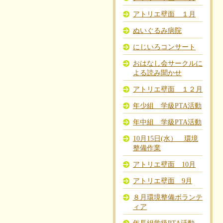
アトリエ壁面 １月
ぬいぐるみ病院
にじいろコンサート
おはなし会サークルに
よる読み聞かせ
アトリエ壁面 １２月
年少組 学級PTA活動
年中組 学級PTA活動
10月15日(水） 環境
整備作業
アトリエ壁面 10月
アトリエ壁面 9月
８月環境整備ボランテ
ィア