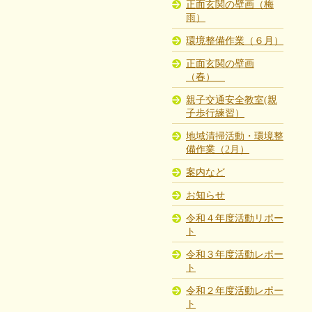
正面玄関の壁画（梅
雨）
環境整備作業（６月）
正面玄関の壁画
（春）
親子交通安全教室(親
子歩行練習）
地域清掃活動・環境整
備作業（2月）
案内など
お知らせ
令和４年度活動リポー
ト
令和３年度活動レポー
ト
令和２年度活動レポー
ト