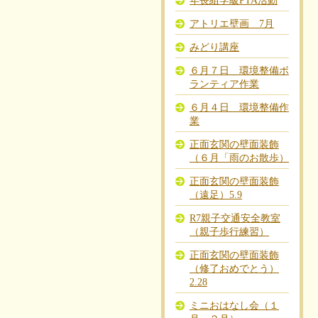
年長組学級PTA活動
アトリエ壁画 7月
みどり講座
６月７日 環境整備ボ
ランティア作業
６月４日 環境整備作
業
正面玄関の壁面装飾
（６月「雨のお散歩）
正面玄関の壁面装飾
（遠足）5.9
R7親子交通安全教室
（親子歩行練習）
正面玄関の壁面装飾
（修了おめでとう）
2.28
ミニおはなし会（１