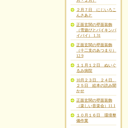
月・２月）
２月７日 にじいろこ
んさあと
正面玄関の壁面装飾
（雪遊びとバイキンバ
イバイ） 1.31
正面玄関の壁面装飾
（十二支のあつまり）
12.9
１１月１２日 ぬいぐ
るみ病院
10月２３日、２４日、
２５日 絵本の読み聞
かせ
正面玄関の壁面装飾
（楽しい音楽会）11.1
１０月１６日 環境整
備作業