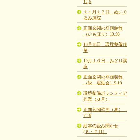
12,5
１１月１７日 ぬいぐ
るみ病院
正面玄関の壁画装飾
（いもほり）10.30
10月18日 環境整備作
業
10月１０日 みどり講
座
正面玄関の壁画装飾
（秋 運動会）9.19
環境整備ボランティア
作業（８月）
正面玄関壁画（夏）
7.19
絵本の読み聞かせ
(６・７月）