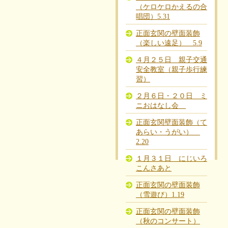
（ケロケロかえるの合
唱団）5.31
正面玄関の壁面装飾
（楽しい遠足） 5.9
４月２５日 親子交通
安全教室（親子歩行練
習）
２月６日・２０日 ミ
ニおはなし会
正面玄関壁面装飾（て
あらい・うがい）
2.20
１月３１日 にじいろ
こんさあと
正面玄関の壁面装飾
（雪遊び）1.19
正面玄関の壁面装飾
（秋のコンサート）