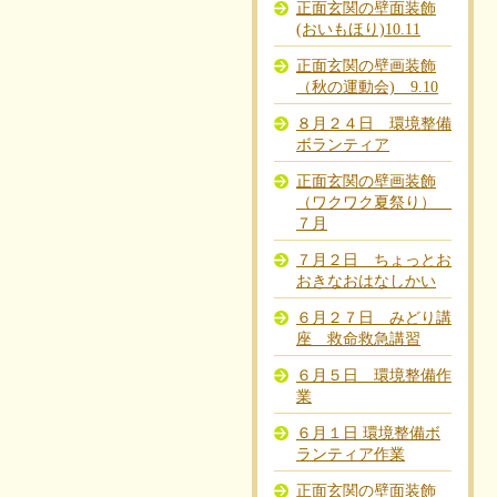
正面玄関の壁面装飾
(おいもほり)10.11
正面玄関の壁画装飾
（秋の運動会) 9.10
８月２４日 環境整備
ボランティア
正面玄関の壁画装飾
（ワクワク夏祭り）
７月
７月２日 ちょっとお
おきなおはなしかい
６月２７日 みどり講
座 救命救急講習
６月５日 環境整備作
業
６月１日 環境整備ボ
ランティア作業
正面玄関の壁面装飾