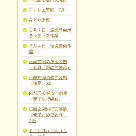
年長組学級PTA活動
アトリエ壁画 7月
みどり講座
６月７日 環境整備ボ
ランティア作業
６月４日 環境整備作
業
正面玄関の壁面装飾
（６月「雨のお散歩）
正面玄関の壁面装飾
（遠足）5.9
R7親子交通安全教室
（親子歩行練習）
正面玄関の壁面装飾
（修了おめでとう）
2.28
ミニおはなし会（１