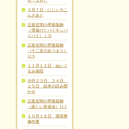
月・２月）
２月７日 にじいろこ
んさあと
正面玄関の壁面装飾
（雪遊びとバイキンバ
イバイ） 1.31
正面玄関の壁面装飾
（十二支のあつまり）
12.9
１１月１２日 ぬいぐ
るみ病院
10月２３日、２４日、
２５日 絵本の読み聞
かせ
正面玄関の壁面装飾
（楽しい音楽会）11.1
１０月１６日 環境整
備作業