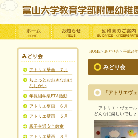
HOME
>
みどり会
>
平成24
みどり会
アトリエ壁画 ７月
ちょっとおおきなおは
なしかい
「アトリエヴェ
年長組学級PTA活動
アトリエ壁画 ６月
アトリエ・ヴェール
どんなに楽しいでしょ
アトリエ壁画 ５月
親子交通安全教室
アトリエ壁画 ３月