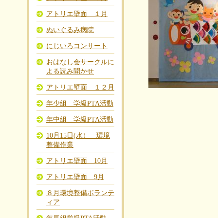
アトリエ壁面 １月
ぬいぐるみ病院
にじいろコンサート
おはなし会サークルに
よる読み聞かせ
アトリエ壁面 １２月
年少組 学級PTA活動
年中組 学級PTA活動
10月15日(水） 環境
整備作業
アトリエ壁面 10月
アトリエ壁面 9月
８月環境整備ボランテ
ィア