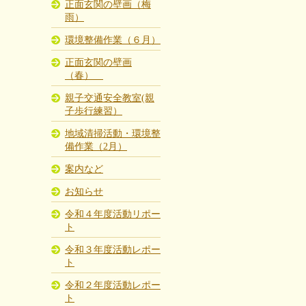
正面玄関の壁画（梅
雨）
環境整備作業（６月）
正面玄関の壁画
（春）
親子交通安全教室(親
子歩行練習）
地域清掃活動・環境整
備作業（2月）
案内など
お知らせ
令和４年度活動リポー
ト
令和３年度活動レポー
ト
令和２年度活動レポー
ト