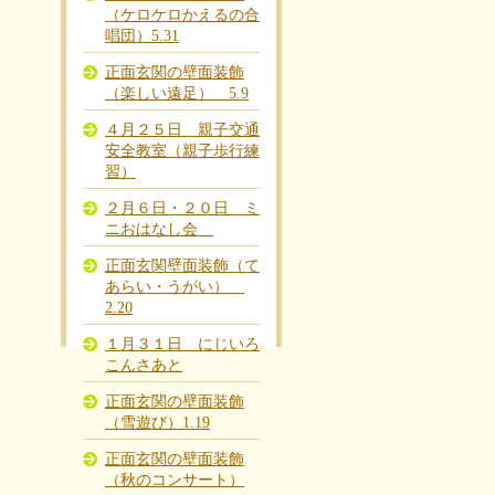
（ケロケロかえるの合
唱団）5.31
正面玄関の壁面装飾
（楽しい遠足） 5.9
４月２５日 親子交通
安全教室（親子歩行練
習）
２月６日・２０日 ミ
ニおはなし会
正面玄関壁面装飾（て
あらい・うがい）
2.20
１月３１日 にじいろ
こんさあと
正面玄関の壁面装飾
（雪遊び）1.19
正面玄関の壁面装飾
（秋のコンサート）