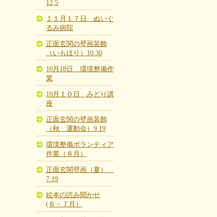
12,5
１１月１７日 ぬいぐ
るみ病院
正面玄関の壁画装飾
（いもほり）10.30
10月18日 環境整備作
業
10月１０日 みどり講
座
正面玄関の壁画装飾
（秋 運動会）9.19
環境整備ボランティア
作業（８月）
正面玄関壁画（夏）
7.19
絵本の読み聞かせ
(６・７月）