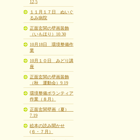
12,5
１１月１７日 ぬいぐ
るみ病院
正面玄関の壁画装飾
（いもほり）10.30
10月18日 環境整備作
業
10月１０日 みどり講
座
正面玄関の壁画装飾
（秋 運動会）9.19
環境整備ボランティア
作業（８月）
正面玄関壁画（夏）
7.19
絵本の読み聞かせ
(６・７月）