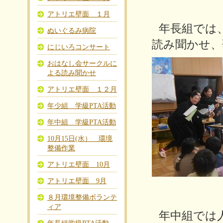
アトリエ壁面 １月
年長組では
ぬいぐるみ病院
読み聞かせ、
にじいろコンサート
おはなし会サークルに
よる読み聞かせ
アトリエ壁面 １２月
年少組 学級PTA活動
年中組 学級PTA活動
10月15日(水） 環境
整備作業
アトリエ壁面 10月
アトリエ壁面 9月
８月環境整備ボランテ
ィア
年中組では