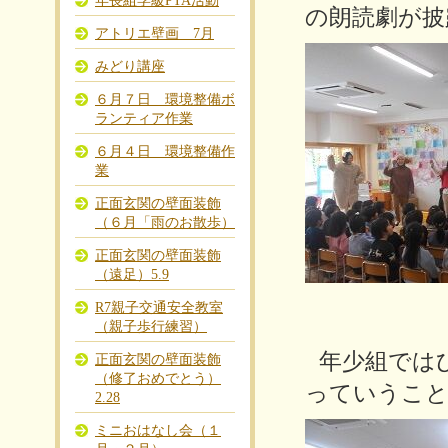
年長組学級PTA活動
の朗読劇が披
アトリエ壁画 7月
みどり講座
６月７日 環境整備ボ
ランティア作業
６月４日 環境整備作
業
正面玄関の壁面装飾
（６月「雨のお散歩）
正面玄関の壁面装飾
（遠足）5.9
R7親子交通安全教室
（親子歩行練習）
年少組では
正面玄関の壁面装飾
（修了おめでとう）
っていうこと
2.28
ミニおはなし会（１