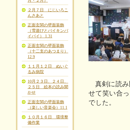
月・２月）
２月７日 にじいろこ
んさあと
正面玄関の壁面装飾
（雪遊びとバイキンバ
イバイ） 1.31
正面玄関の壁面装飾
（十二支のあつまり）
12.9
１１月１２日 ぬいぐ
るみ病院
10月２３日、２４日、
真剣に読み
２５日 絵本の読み聞
せて笑い合っ
かせ
で
した。
正面玄関の壁面装飾
（楽しい音楽会）11.1
１０月１６日 環境整
備作業