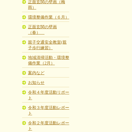
正面玄関の壁画（梅
雨）
環境整備作業（６月）
正面玄関の壁画
（春）
親子交通安全教室(親
子歩行練習）
地域清掃活動・環境整
備作業（2月）
案内など
お知らせ
令和４年度活動リポー
ト
令和３年度活動レポー
ト
令和２年度活動レポー
ト