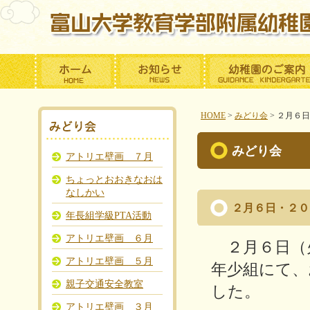
HOME
>
みどり会
>
２月６
みどり会
アトリエ壁画 ７月
ちょっとおおきなおは
なしかい
２月６日・２
年長組学級PTA活動
アトリエ壁画 ６月
２月６日（
アトリエ壁画 ５月
年少組にて、
親子交通安全教室
した。
アトリエ壁画 ３月