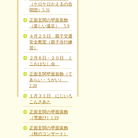
（ケロケロかえるの合
唱団）5.31
正面玄関の壁面装飾
（楽しい遠足） 5.9
４月２５日 親子交通
安全教室（親子歩行練
習）
２月６日・２０日 ミ
ニおはなし会
正面玄関壁面装飾（て
あらい・うがい）
2.20
１月３１日 にじいろ
こんさあと
正面玄関の壁面装飾
（雪遊び）1.19
正面玄関の壁面装飾
（秋のコンサート）