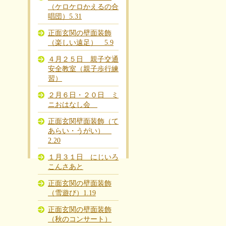
（ケロケロかえるの合
唱団）5.31
正面玄関の壁面装飾
（楽しい遠足） 5.9
４月２５日 親子交通
安全教室（親子歩行練
習）
２月６日・２０日 ミ
ニおはなし会
正面玄関壁面装飾（て
あらい・うがい）
2.20
１月３１日 にじいろ
こんさあと
正面玄関の壁面装飾
（雪遊び）1.19
正面玄関の壁面装飾
（秋のコンサート）