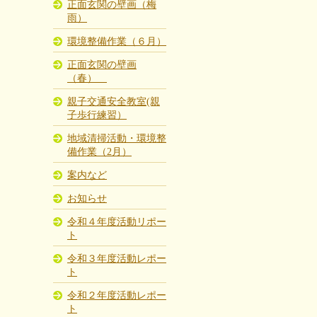
正面玄関の壁画（梅
雨）
環境整備作業（６月）
正面玄関の壁画
（春）
親子交通安全教室(親
子歩行練習）
地域清掃活動・環境整
備作業（2月）
案内など
お知らせ
令和４年度活動リポー
ト
令和３年度活動レポー
ト
令和２年度活動レポー
ト