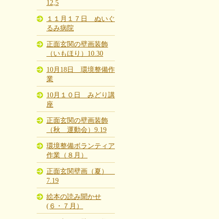
12,5
１１月１７日 ぬいぐ
るみ病院
正面玄関の壁画装飾
（いもほり）10.30
10月18日 環境整備作
業
10月１０日 みどり講
座
正面玄関の壁画装飾
（秋 運動会）9.19
環境整備ボランティア
作業（８月）
正面玄関壁画（夏）
7.19
絵本の読み聞かせ
(６・７月）