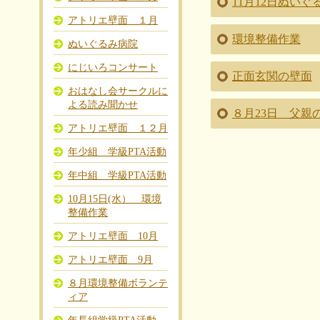
11月12日ぬいぐ
アトリエ壁面 １月
環境整備作業
ぬいぐるみ病院
にじいろコンサート
正面玄関の壁面
おはなし会サークルに
よる読み聞かせ
８月23日 父親
アトリエ壁面 １２月
年少組 学級PTA活動
年中組 学級PTA活動
10月15日(水） 環境
整備作業
アトリエ壁面 10月
アトリエ壁面 9月
８月環境整備ボランテ
ィア