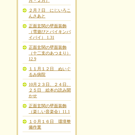
月・２月）
２月７日 にじいろこ
んさあと
正面玄関の壁面装飾
（雪遊びとバイキンバ
イバイ） 1.31
正面玄関の壁面装飾
（十二支のあつまり）
12.9
１１月１２日 ぬいぐ
るみ病院
10月２３日、２４日、
２５日 絵本の読み聞
かせ
正面玄関の壁面装飾
（楽しい音楽会）11.1
１０月１６日 環境整
備作業