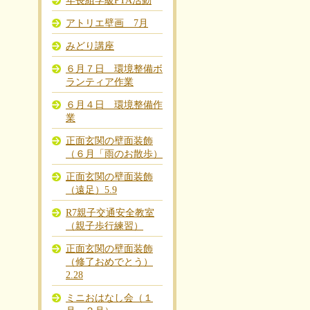
年長組学級PTA活動
アトリエ壁画 7月
みどり講座
６月７日 環境整備ボ
ランティア作業
６月４日 環境整備作
業
正面玄関の壁面装飾
（６月「雨のお散歩）
正面玄関の壁面装飾
（遠足）5.9
R7親子交通安全教室
（親子歩行練習）
正面玄関の壁面装飾
（修了おめでとう）
2.28
ミニおはなし会（１