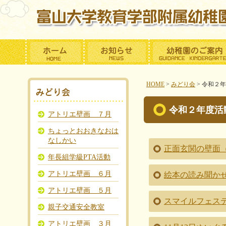
HOME
>
みどり会
>
令和２年
令和２年度活
アトリエ壁画 ７月
ちょっとおおきなおは
なしかい
正面玄関の壁面
年長組学級PTA活動
アトリエ壁画 ６月
絵本の読み聞か
アトリエ壁画 ５月
スマイルフェステ
親子交通安全教室
アトリエ壁画 ３月