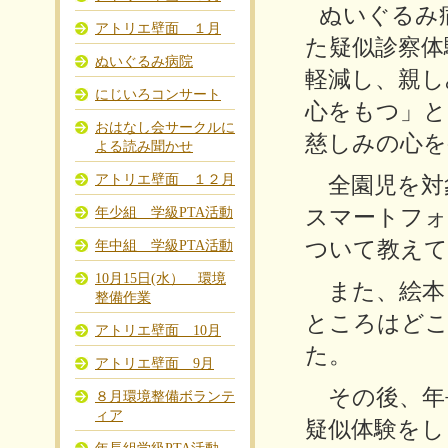
ぬいぐるみ
アトリエ壁面 １月
た疑似診察体
ぬいぐるみ病院
軽減し、親し
にじいろコンサート
心をもつ」と
おはなし会サークルに
慈しみの心を
よる読み聞かせ
アトリエ壁面 １２月
全園児を対
年少組 学級PTA活動
スマートフォ
ついて教え
年中組 学級PTA活動
10月15日(水） 環境
また、絵本
整備作業
ところはどこ
アトリエ壁面 10月
た。
アトリエ壁面 9月
その後、年
８月環境整備ボランテ
ィア
疑似体験をし