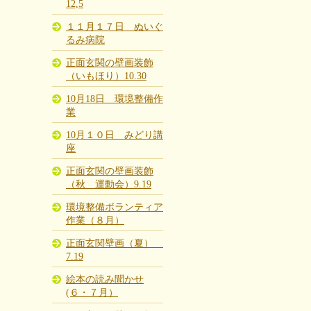
12,5
１１月１７日 ぬいぐ
るみ病院
正面玄関の壁画装飾
（いもほり）10.30
10月18日 環境整備作
業
10月１０日 みどり講
座
正面玄関の壁画装飾
（秋 運動会）9.19
環境整備ボランティア
作業（８月）
正面玄関壁画（夏）
7.19
絵本の読み聞かせ
(６・７月）