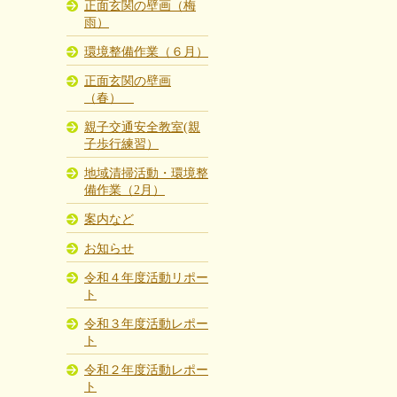
正面玄関の壁画（梅
雨）
環境整備作業（６月）
正面玄関の壁画
（春）
親子交通安全教室(親
子歩行練習）
地域清掃活動・環境整
備作業（2月）
案内など
お知らせ
令和４年度活動リポー
ト
令和３年度活動レポー
ト
令和２年度活動レポー
ト