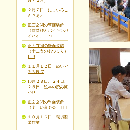
月・２月）
２月７日 にじいろこ
んさあと
正面玄関の壁面装飾
（雪遊びとバイキンバ
イバイ） 1.31
正面玄関の壁面装飾
（十二支のあつまり）
12.9
１１月１２日 ぬいぐ
るみ病院
10月２３日、２４日、
２５日 絵本の読み聞
かせ
正面玄関の壁面装飾
（楽しい音楽会）11.1
１０月１６日 環境整
備作業