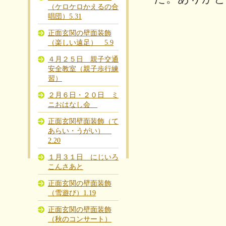
（ケロケロかえるの合
唱団）5.31
正面玄関の壁面装飾
（楽しい遠足） 5.9
４月２５日 親子交通
安全教室（親子歩行練
習）
２月６日・２０日 ミ
ニおはなし会
正面玄関壁面装飾（て
あらい・うがい）
2.20
１月３１日 にじいろ
こんさあと
正面玄関の壁面装飾
（雪遊び）1.19
正面玄関の壁面装飾
（秋のコンサート）