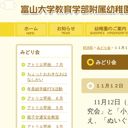
HOME
>
みどり会
>
１１月１
みどり会
アトリエ壁画 ７月
ちょっとおおきなおは
なしかい
１１月１２日 
年長組学級PTA活動
アトリエ壁画 ６月
11
月
12
日（
アトリエ壁画 ５月
究会」と「小
親子交通安全教室
え、「ぬいぐ
アトリエ壁画 ３月