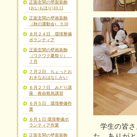
正面玄関の壁面装飾
(おいもほり)10.11
正面玄関の壁画装飾
（秋の運動会) 9.10
８月２４日 環境整備
ボランティア
正面玄関の壁画装飾
（ワクワク夏祭り）
７月
７月２日 ちょっとお
おきなおはなしかい
６月２７日 みどり講
座 救命救急講習
６月５日 環境整備作
業
６月１日 環境整備ボ
学生の皆さ
ランティア作業
た。ありが
正面玄関の壁面装飾