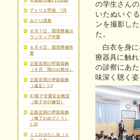
年長組学級PTA活動
の学生さんの
アトリエ壁画 7月
いたぬいぐる
みどり講座
ンを撮影した
６月７日 環境整備ボ
た。
ランティア作業
白衣を身に
６月４日 環境整備作
業
療器具に触れ
正面玄関の壁面装飾
の診察にあた
（６月「雨のお散歩）
味深く聴く姿
正面玄関の壁面装飾
（遠足）5.9
R7親子交通安全教室
（親子歩行練習）
正面玄関の壁面装飾
（修了おめでとう）
2.28
ミニおはなし会（１