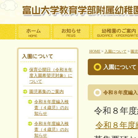
HOME
>
入園について
>
園児
入園について
保育公開日（令和８年
度入園希望児対象）に
ついて
園児募集のご案内
令和８年度編入
令和８年度編入検
査（４歳児）のお
令和８年度
知らせ
令和８年度
令和８年度編入検
査（４歳児）のお
知らせ