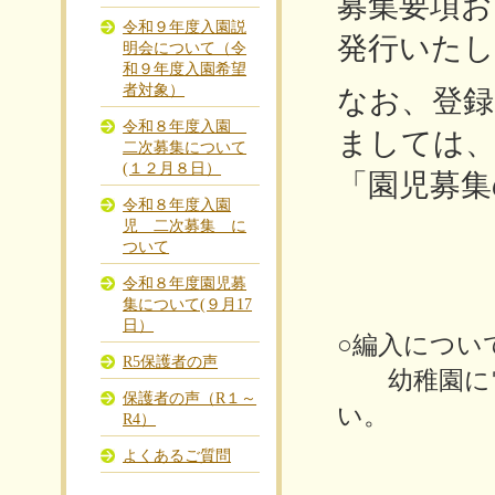
募集要項お
令和９年度入園説
発行いた
明会について（令
和９年度入園希望
者対象）
なお、登
令和８年度入園
ましては、
二次募集について
(１２月８日）
「園児募集
令和８年度入園
児 二次募集 に
ついて
令和８年度園児募
集について(９月17
日）
○編入につい
R5保護者の声
幼稚園に電話(
保護者の声（R１～
い。
R4）
よくあるご質問