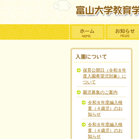
保育公開日（令和８年
度入園希望児対象）に
ついて
園児募集のご案内
令和８年度編入検
査（４歳児）のお
知らせ
令和８年度編入検
査（４歳児）のお
知らせ