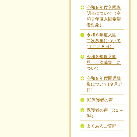
令和９年度入園説
明会について（令
和９年度入園希望
者対象）
令和８年度入園
二次募集について
(１２月８日）
令和８年度入園
児 二次募集 に
ついて
令和８年度園児募
集について(９月17
日）
R5保護者の声
保護者の声（R１～
R4）
よくあるご質問