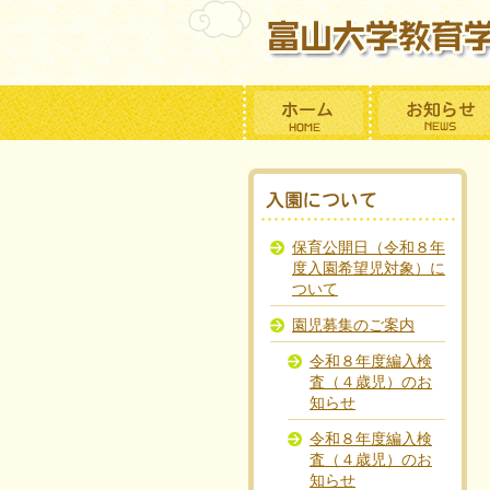
保育公開日（令和８年
度入園希望児対象）に
ついて
園児募集のご案内
令和８年度編入検
査（４歳児）のお
知らせ
令和８年度編入検
査（４歳児）のお
知らせ