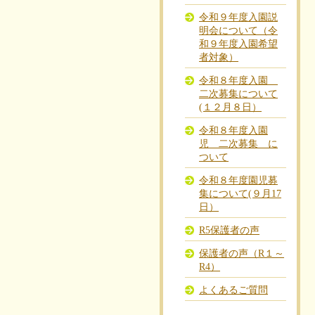
令和９年度入園説
明会について（令
和９年度入園希望
者対象）
令和８年度入園
二次募集について
(１２月８日）
令和８年度入園
児 二次募集 に
ついて
令和８年度園児募
集について(９月17
日）
R5保護者の声
保護者の声（R１～
R4）
よくあるご質問