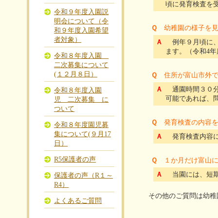
頃に発育検査を
令和９年度入園説
明会について（令
Ｑ
幼稚園の様子を
和９年度入園希望
者対象）
Ａ
例年９月頃に、
ます。（令和4
令和８年度入園
二次募集について
(１２月８日）
Ｑ
住所が富山市外
Ａ
通園時間３０分
令和８年度入園
可能であれば、
児 二次募集 に
ついて
Ｑ
発育検査の内容
令和８年度園児募
集について(９月17
Ａ
発育検査内容に
日）
R5保護者の声
Ｑ
１か月だけ富山
Ａ
当園には、短期
保護者の声（R１～
R4）
その他のご質問は幼稚園(
よくあるご質問