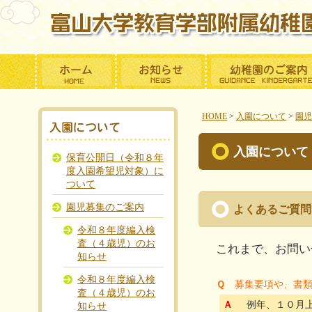
HOME
>
入園について
>
園児
入園について
保育公開日（令和８年
度入園希望児対象）に
ついて
園児募集のご案内
よくあるご質問
令和８年度編入検
査（４歳児）のお
これまで、お問い
知らせ
令和８年度編入検
Ｑ
募集要項や、書
査（４歳児）のお
Ａ
例年、１０月上
知らせ